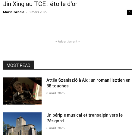
Jin Xing au TCE : étoile d’or
Marie Gracia
-
3 mars 2025
0
- Advertisment -
MOST READ
Attila Szaniszló à Aix : un roman lisztien en
88 touches
8 août 2026
Un périple musical et transalpin vers le
Périgord
6 août 2026