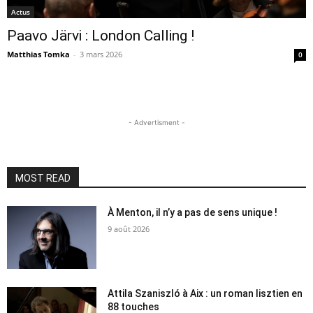
Actus
Paavo Järvi : London Calling !
Matthias Tomka
-
3 mars 2026
0
- Advertisment -
MOST READ
À Menton, il n’y a pas de sens unique !
9 août 2026
Attila Szaniszló à Aix : un roman lisztien en
88 touches