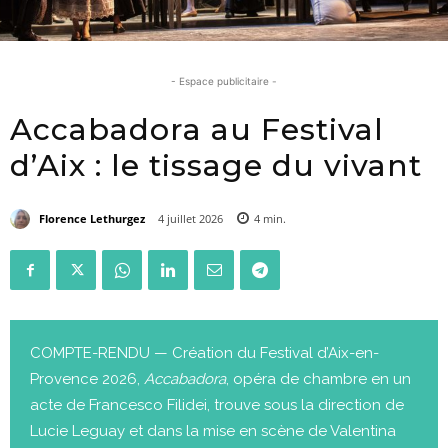
- Espace publicitaire -
Accabadora au Festival
d’Aix : le tissage du vivant
Florence Lethurgez
4 juillet 2026
4
min.
COMPTE-RENDU — Création du Festival d’Aix-en-
Provence 2026,
Accabadora
, opéra de chambre en un
acte de Francesco Filidei, trouve sous la direction de
Lucie Leguay et dans la mise en scène de Valentina