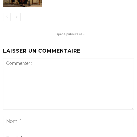
- Espace publicitaire -
LAISSER UN COMMENTAIRE
Commenter
:
N
:*
E