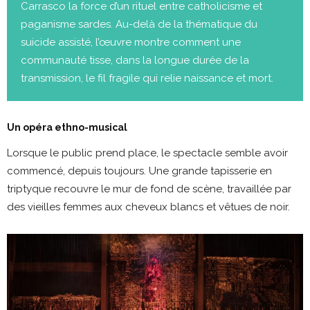
Carrasco la force d’un rituel entre catholicisme et
paganisme sardes. Au-delà de la thématique du
suicide assisté, l’œuvre montre comment une
communauté tisse, dans la longue durée de la
transmission, le fil fragile qui relie naissance et mort.
Un opéra ethno-musical
Lorsque le public prend place, le spectacle semble avoir
commencé, depuis toujours. Une grande tapisserie en
triptyque recouvre le mur de fond de scène, travaillée par
des vieilles femmes aux cheveux blancs et vêtues de noir.