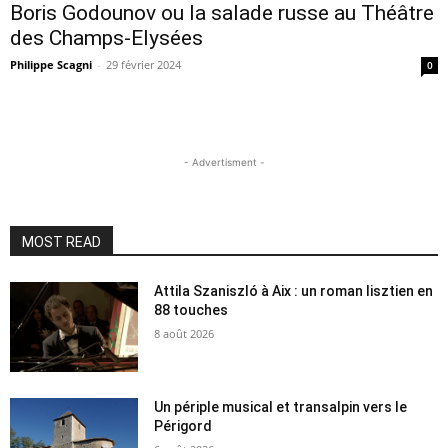
Boris Godounov ou la salade russe au Théâtre
des Champs-Elysées
Philippe Scagni
-
29 février 2024
0
- Advertisment -
MOST READ
Attila Szaniszló à Aix : un roman lisztien en
88 touches
8 août 2026
Un périple musical et transalpin vers le
Périgord