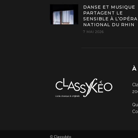
DANSE ET MUSIQUE
PARTAGENT LE
SENSIBLE À L’OPÉRA
NATIONAL DU RHIN
7 MAI 2026
À
Cl
20
Qu
Co
© Classykéo