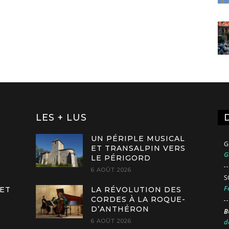
LES + LUS
UN PÉRIPLE MUSICAL
G
ET TRANSALPIN VERS
G
LE PÉRIGORD
6 AOÛT 2026
S
F
 ET
LA RÉVOLUTION DES
CORDES À LA ROQUE-
D’ANTHÉRON
B
6 AOÛT 2026
d