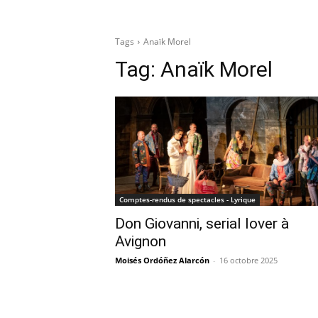
Tags
Anaïk Morel
Tag:
Anaïk Morel
Comptes-rendus de spectacles - Lyrique
Don Giovanni, serial lover à
Avignon
Moisés Ordóñez Alarcón
-
16 octobre 2025