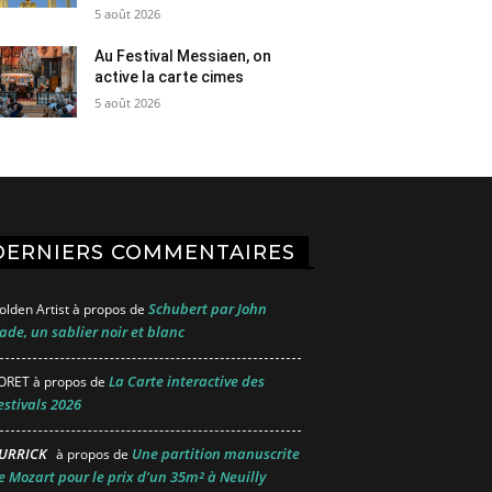
5 août 2026
Au Festival Messiaen, on
active la carte cimes
5 août 2026
DERNIERS COMMENTAIRES
Schubert par John
olden Artist
à propos de
ade, un sablier noir et blanc
La Carte interactive des
ORET
à propos de
estivals 2026
URRICK
Une partition manuscrite
à propos de
e Mozart pour le prix d’un 35m² à Neuilly