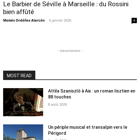
Le Barbier de Séville à Marseille : du Rossini
bien affûté
Moisés Ordóñez Alarcón
-
6 janvier 2026
0
- Advertisment -
MOST READ
Attila Szaniszló à Aix : un roman lisztien en
88 touches
8 août 2026
Un périple musical et transalpin vers le
Périgord