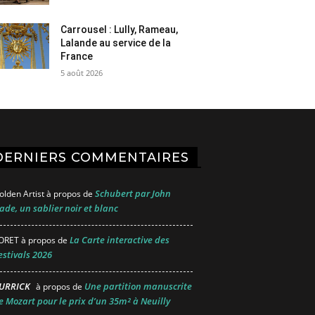
Carrousel : Lully, Rameau,
Lalande au service de la
France
5 août 2026
DERNIERS COMMENTAIRES
Schubert par John
olden Artist
à propos de
ade, un sablier noir et blanc
La Carte interactive des
ORET
à propos de
estivals 2026
URRICK
Une partition manuscrite
à propos de
e Mozart pour le prix d’un 35m² à Neuilly