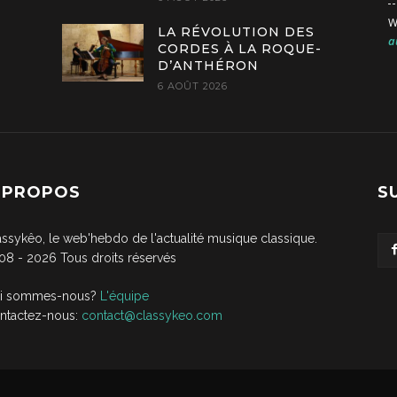
W
LA RÉVOLUTION DES
a
CORDES À LA ROQUE-
D’ANTHÉRON
6 AOÛT 2026
 PROPOS
S
assykêo, le web'hebdo de l'actualité musique classique.
08 -
2026
Tous droits réservés
i sommes-nous?
L'équipe
ntactez-nous:
contact@classykeo.com