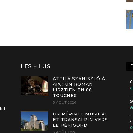
LES + LUS
ATTILA SZANISZLÓ À
G
AIX : UN ROMAN
G
LISZTIEN EN 88
TOUCHES
S
8 AOÛT 2026
F
 ET
UN PÉRIPLE MUSICAL
ET TRANSALPIN VERS
B
LE PÉRIGORD
d
6 AOÛT 2026