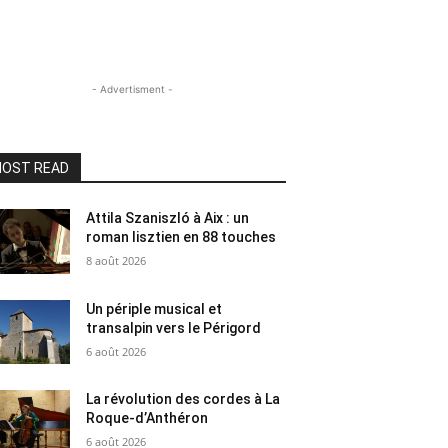
- Advertisment -
OST READ
Attila Szaniszló à Aix : un
roman lisztien en 88 touches
8 août 2026
Un périple musical et
transalpin vers le Périgord
6 août 2026
La révolution des cordes à La
Roque-d’Anthéron
6 août 2026