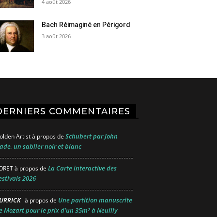
4 août 2026
Bach Réimaginé en Périgord
3 août 2026
DERNIERS COMMENTAIRES
Schubert par John
olden Artist
à propos de
ade, un sablier noir et blanc
La Carte interactive des
ORET
à propos de
estivals 2026
URRICK
Une partition manuscrite
à propos de
e Mozart pour le prix d’un 35m² à Neuilly