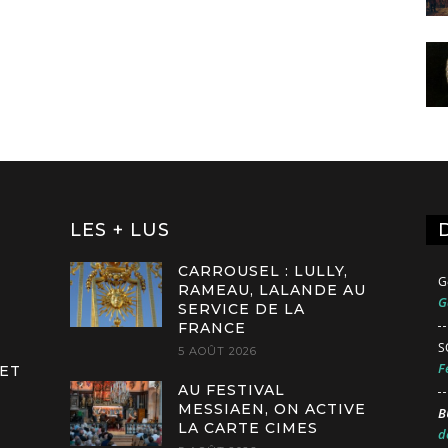
LES + LUS
CARROUSEL : LULLY,
G
RAMEAU, LALANDE AU
G
SERVICE DE LA
FRANCE
S
5 AOÛT 2026
F
 ET
AU FESTIVAL
MESSIAEN, ON ACTIVE
B
LA CARTE CIMES
d