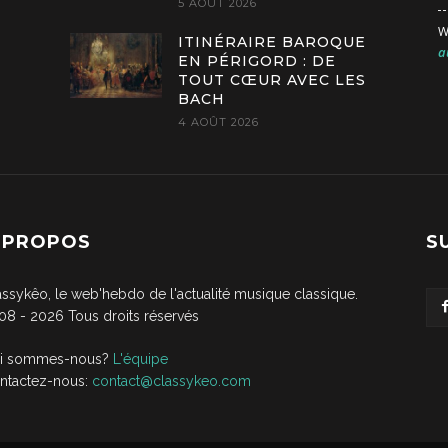
5 AOÛT 2026
W
ITINÉRAIRE BAROQUE
a
EN PÉRIGORD : DE
TOUT CŒUR AVEC LES
BACH
4 AOÛT 2026
 PROPOS
S
assykêo, le web'hebdo de l'actualité musique classique.
08 -
2026
Tous droits réservés
i sommes-nous?
L'équipe
ntactez-nous:
contact@classykeo.com