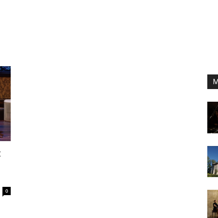
M
:
0