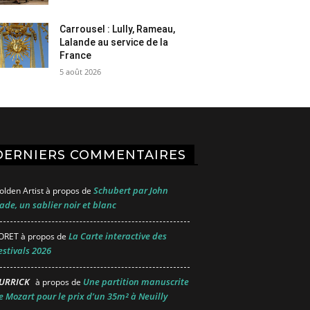
Carrousel : Lully, Rameau,
Lalande au service de la
France
5 août 2026
DERNIERS COMMENTAIRES
Schubert par John
olden Artist
à propos de
ade, un sablier noir et blanc
La Carte interactive des
ORET
à propos de
estivals 2026
URRICK
Une partition manuscrite
à propos de
e Mozart pour le prix d’un 35m² à Neuilly