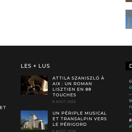
LES + LUS
ATTILA SZANISZLÓ À
G
AIX : UN ROMAN
G
LISZTIEN EN 88
TOUCHES
S
8 AOÛT 2026
F
 ET
UN PÉRIPLE MUSICAL
ET TRANSALPIN VERS
B
LE PÉRIGORD
d
6 AOÛT 2026