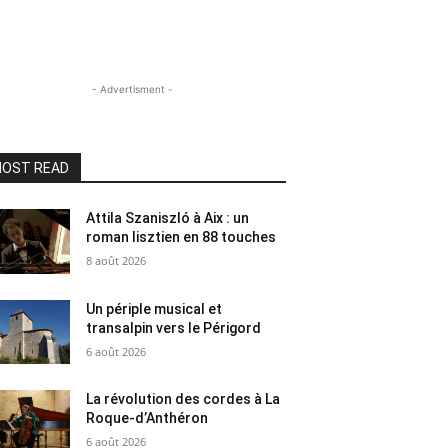
- Advertisment -
OST READ
Attila Szaniszló à Aix : un
roman lisztien en 88 touches
8 août 2026
Un périple musical et
transalpin vers le Périgord
6 août 2026
La révolution des cordes à La
Roque-d’Anthéron
6 août 2026