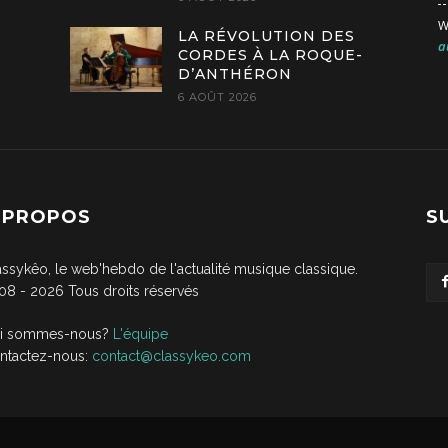
W
LA RÉVOLUTION DES
a
CORDES À LA ROQUE-
D’ANTHÉRON
6 AOÛT 2026
 PROPOS
S
assykêo, le web'hebdo de l'actualité musique classique.
08 -
2026
Tous droits réservés
i sommes-nous?
L'équipe
ntactez-nous:
contact@classykeo.com