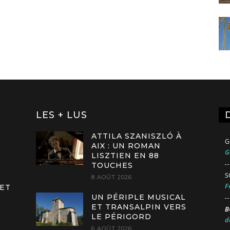
LES + LUS
ATTILA SZANISZLÓ À
G
AIX : UN ROMAN
G
LISZTIEN EN 88
TOUCHES
S
8 AOÛT 2026
F
 ET
UN PÉRIPLE MUSICAL
ET TRANSALPIN VERS
B
LE PÉRIGORD
d
6 AOÛT 2026