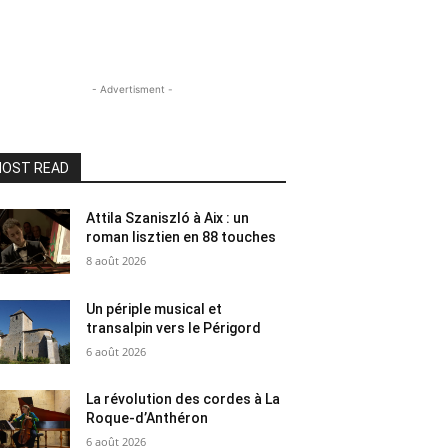
- Advertisment -
OST READ
Attila Szaniszló à Aix : un
roman lisztien en 88 touches
8 août 2026
Un périple musical et
transalpin vers le Périgord
6 août 2026
La révolution des cordes à La
Roque-d’Anthéron
6 août 2026