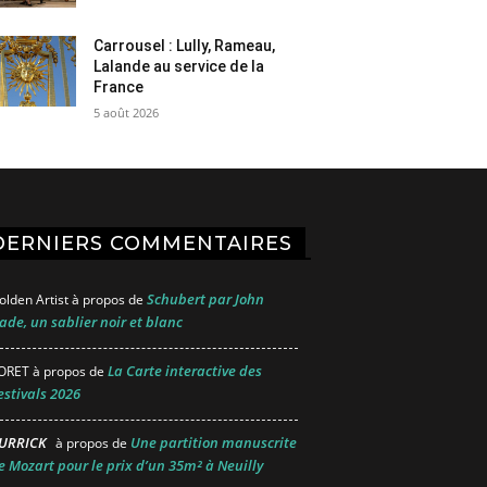
Carrousel : Lully, Rameau,
Lalande au service de la
France
5 août 2026
DERNIERS COMMENTAIRES
Schubert par John
olden Artist
à propos de
ade, un sablier noir et blanc
La Carte interactive des
ORET
à propos de
estivals 2026
URRICK
Une partition manuscrite
à propos de
e Mozart pour le prix d’un 35m² à Neuilly