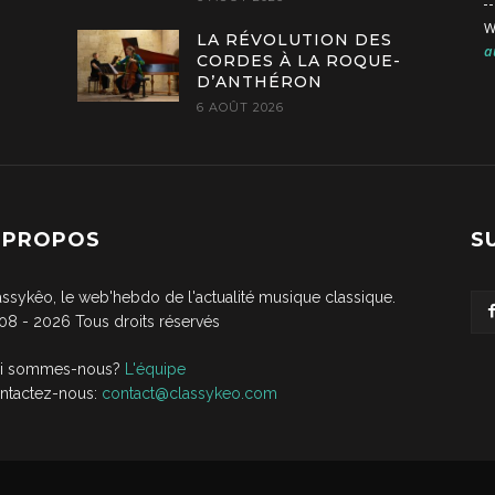
W
LA RÉVOLUTION DES
a
CORDES À LA ROQUE-
D’ANTHÉRON
6 AOÛT 2026
 PROPOS
S
assykêo, le web'hebdo de l'actualité musique classique.
08 -
2026
Tous droits réservés
i sommes-nous?
L'équipe
ntactez-nous:
contact@classykeo.com