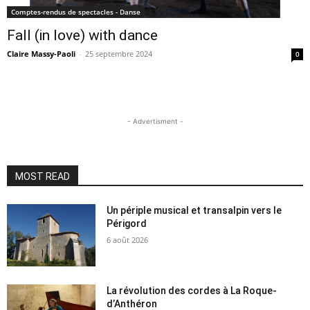
Comptes-rendus de spectacles - Danse
Fall (in love) with dance
Claire Massy-Paoli
-
25 septembre 2024
0
- Advertisment -
MOST READ
Un périple musical et transalpin vers le
Périgord
6 août 2026
La révolution des cordes à La Roque-
d’Anthéron