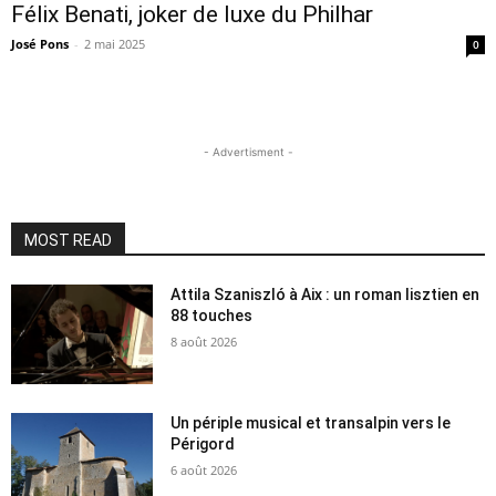
Félix Benati, joker de luxe du Philhar
José Pons
-
2 mai 2025
0
- Advertisment -
MOST READ
Attila Szaniszló à Aix : un roman lisztien en
88 touches
8 août 2026
Un périple musical et transalpin vers le
Périgord
6 août 2026