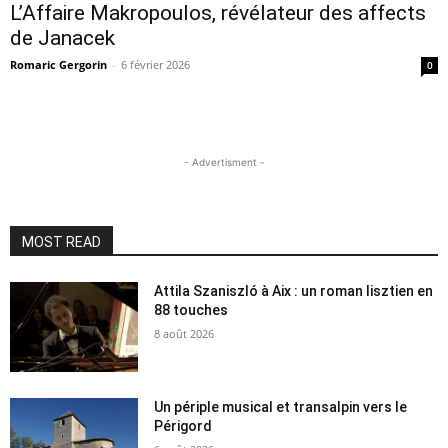
L’Affaire Makropoulos, révélateur des affects
de Janacek
Romaric Gergorin
-
6 février 2026
0
- Advertisment -
MOST READ
Attila Szaniszló à Aix : un roman lisztien en
88 touches
8 août 2026
Un périple musical et transalpin vers le
Périgord