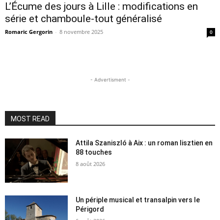
L’Écume des jours à Lille : modifications en
série et chamboule-tout généralisé
Romaric Gergorin
-
8 novembre 2025
0
- Advertisment -
MOST READ
Attila Szaniszló à Aix : un roman lisztien en
88 touches
8 août 2026
Un périple musical et transalpin vers le
Périgord