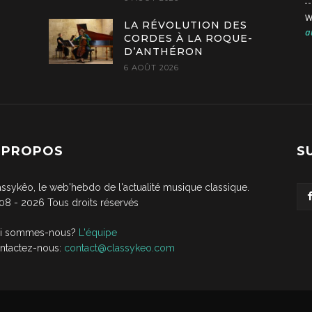
W
LA RÉVOLUTION DES
a
CORDES À LA ROQUE-
D’ANTHÉRON
6 AOÛT 2026
 PROPOS
S
assykêo, le web'hebdo de l'actualité musique classique.
08 -
2026
Tous droits réservés
i sommes-nous?
L'équipe
ntactez-nous:
contact@classykeo.com