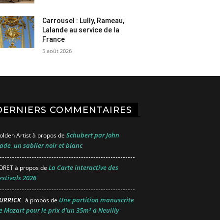
Carrousel : Lully, Rameau,
Lalande au service de la
France
5 août 2026
DERNIERS COMMENTAIRES
Schubert par John
olden Artist
à propos de
ade, un sablier noir et blanc
La Carte interactive des
ORET
à propos de
estivals 2026
URRICK
Une partition manuscrite
à propos de
e Mozart pour le prix d’un 35m² à Neuilly