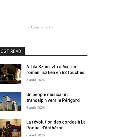
- Advertisment -
OST READ
Attila Szaniszló à Aix : un
roman lisztien en 88 touches
8 août 2026
Un périple musical et
transalpin vers le Périgord
6 août 2026
La révolution des cordes à La
Roque-d’Anthéron
6 août 2026