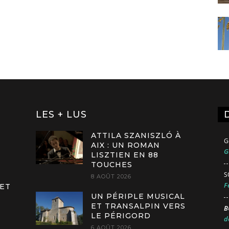
LES + LUS
ATTILA SZANISZLÓ À
G
AIX : UN ROMAN
G
LISZTIEN EN 88
TOUCHES
S
8 AOÛT 2026
F
 ET
UN PÉRIPLE MUSICAL
ET TRANSALPIN VERS
B
LE PÉRIGORD
d
6 AOÛT 2026