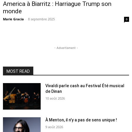
America à Biarritz : Harriague Trump son
monde
Marie Gracia
-
8 septembre 2025
0
- Advertisment -
MOST READ
Vivaldi parle cash au Festival Été musical
de Dinan
10 août 2026
À Menton, il n’y a pas de sens unique !
9 août 2026