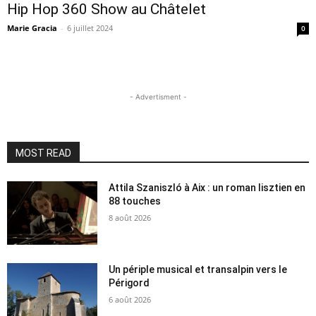
Hip Hop 360 Show au Châtelet
Marie Gracia
-
6 juillet 2024
0
- Advertisment -
MOST READ
Attila Szaniszló à Aix : un roman lisztien en
88 touches
8 août 2026
Un périple musical et transalpin vers le
Périgord
6 août 2026