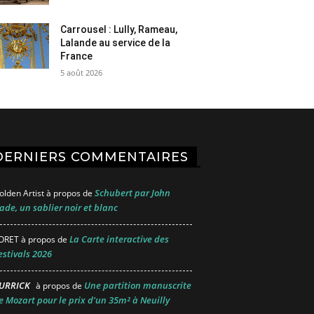
Carrousel : Lully, Rameau,
Lalande au service de la
France
5 août 2026
DERNIERS COMMENTAIRES
Schubert par John
olden Artist
à propos de
ade, un sablier noir et blanc
La Carte interactive des
ORET
à propos de
estivals 2026
URRICK
Une partition manuscrite
à propos de
e Mozart pour le prix d’un 35m² à Neuilly