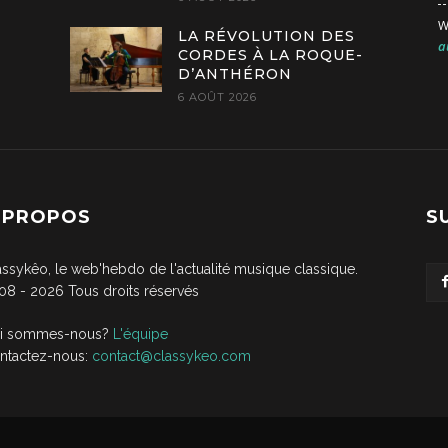
W
LA RÉVOLUTION DES
a
CORDES À LA ROQUE-
D’ANTHÉRON
6 AOÛT 2026
 PROPOS
S
assykêo, le web'hebdo de l'actualité musique classique.
08 -
2026
Tous droits réservés
i sommes-nous?
L'équipe
ntactez-nous:
contact@classykeo.com