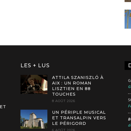
LES + LUS
ATTILA SZANISZLÓ À
G
AIX : UN ROMAN
G
LISZTIEN EN 88
TOUCHES
S
8 AOÛT 2026
F
 ET
UN PÉRIPLE MUSICAL
ET TRANSALPIN VERS
B
LE PÉRIGORD
d
6 AOÛT 2026