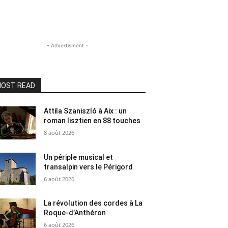
- Advertisment -
OST READ
Attila Szaniszló à Aix : un
roman lisztien en 88 touches
8 août 2026
Un périple musical et
transalpin vers le Périgord
6 août 2026
La révolution des cordes à La
Roque-d’Anthéron
6 août 2026