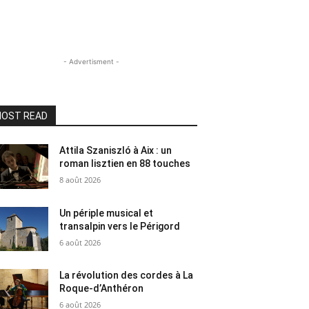
- Advertisment -
OST READ
Attila Szaniszló à Aix : un
roman lisztien en 88 touches
8 août 2026
Un périple musical et
transalpin vers le Périgord
6 août 2026
La révolution des cordes à La
Roque-d’Anthéron
6 août 2026