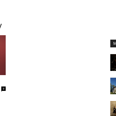
y
M
0