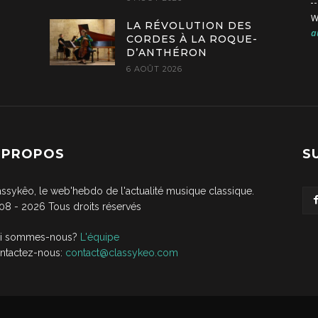
W
LA RÉVOLUTION DES
a
CORDES À LA ROQUE-
D’ANTHÉRON
6 AOÛT 2026
 PROPOS
S
assykêo, le web'hebdo de l'actualité musique classique.
08 -
2026
Tous droits réservés
i sommes-nous?
L'équipe
ntactez-nous:
contact@classykeo.com