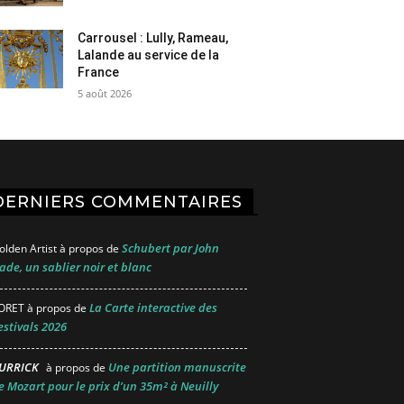
Carrousel : Lully, Rameau,
Lalande au service de la
France
5 août 2026
DERNIERS COMMENTAIRES
Schubert par John
olden Artist
à propos de
ade, un sablier noir et blanc
La Carte interactive des
ORET
à propos de
estivals 2026
URRICK
Une partition manuscrite
à propos de
e Mozart pour le prix d’un 35m² à Neuilly