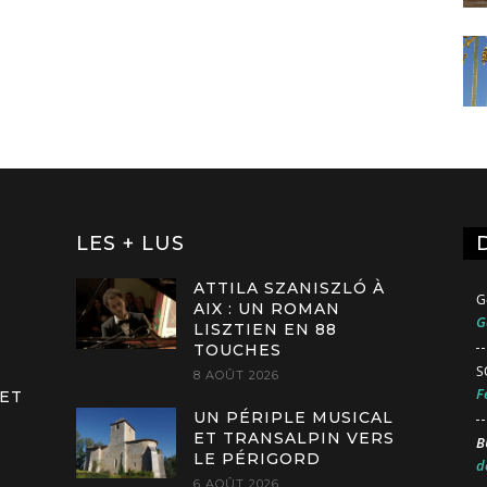
LES + LUS
ATTILA SZANISZLÓ À
G
AIX : UN ROMAN
G
LISZTIEN EN 88
TOUCHES
S
8 AOÛT 2026
F
 ET
UN PÉRIPLE MUSICAL
ET TRANSALPIN VERS
B
LE PÉRIGORD
d
6 AOÛT 2026