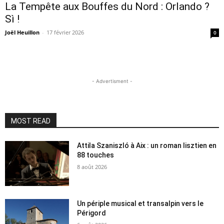
La Tempête aux Bouffes du Nord : Orlando ?
Sì !
Joël Heuillon
-
17 février 2026
0
- Advertisment -
MOST READ
Attila Szaniszló à Aix : un roman lisztien en
88 touches
8 août 2026
Un périple musical et transalpin vers le
Périgord