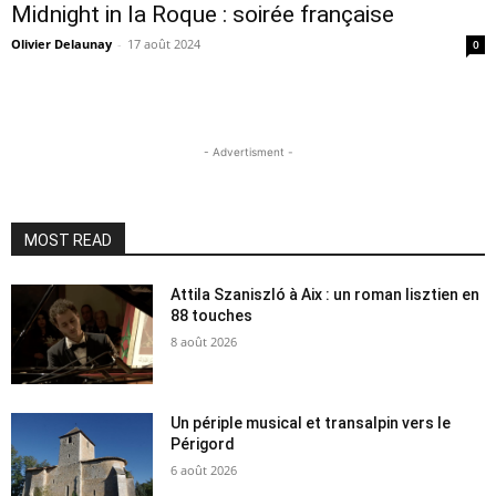
Midnight in la Roque : soirée française
Olivier Delaunay
-
17 août 2024
0
- Advertisment -
MOST READ
Attila Szaniszló à Aix : un roman lisztien en
88 touches
8 août 2026
Un périple musical et transalpin vers le
Périgord
6 août 2026