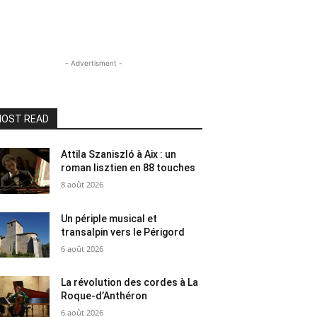
- Advertisment -
OST READ
Attila Szaniszló à Aix : un
roman lisztien en 88 touches
8 août 2026
Un périple musical et
transalpin vers le Périgord
6 août 2026
La révolution des cordes à La
Roque-d’Anthéron
6 août 2026