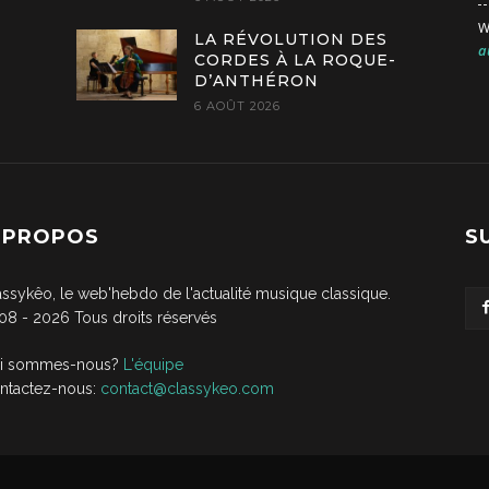
W
LA RÉVOLUTION DES
a
CORDES À LA ROQUE-
D’ANTHÉRON
6 AOÛT 2026
 PROPOS
S
assykêo, le web'hebdo de l'actualité musique classique.
08 -
2026
Tous droits réservés
i sommes-nous?
L'équipe
ntactez-nous:
contact@classykeo.com