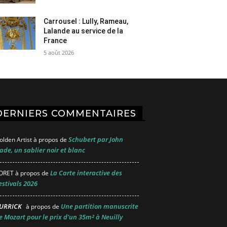
Carrousel : Lully, Rameau,
Lalande au service de la
France
5 août 2026
DERNIERS COMMENTAIRES
Schubert par John
olden Artist
à propos de
ade, un sablier noir et blanc
La Carte interactive des
ORET
à propos de
estivals 2026
URRICK
Une partition manuscrite
à propos de
e Mozart pour le prix d’un 35m² à Neuilly