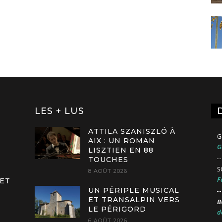
LES + LUS
ATTILA SZANISZLÓ À
G
AIX : UN ROMAN
G
LISZTIEN EN 88
TOUCHES
S
8 AOÛT 2026
F
 ET
UN PÉRIPLE MUSICAL
ET TRANSALPIN VERS
B
LE PÉRIGORD
d
6 AOÛT 2026