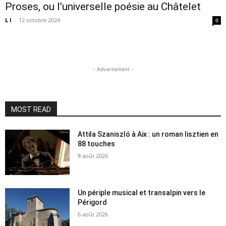
Proses, ou l’universelle poésie au Châtelet
L I
-
12 octobre 2024
0
- Advertisment -
MOST READ
Attila Szaniszló à Aix : un roman lisztien en
88 touches
8 août 2026
Un périple musical et transalpin vers le
Périgord
6 août 2026