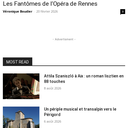
Les Fantômes de l’Opéra de Rennes
Véronique Boudier
-
20 février 2026
0
- Advertisment -
MOST READ
Attila Szaniszló à Aix : un roman lisztien en
88 touches
8 août 2026
Un périple musical et transalpin vers le
Périgord
6 août 2026