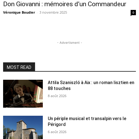
Don Giovanni : mémoires d’un Commandeur
Véronique Boudier
-
3 novembre 2025
0
- Advertisment -
MOST READ
Attila Szaniszló à Aix : un roman lisztien en
88 touches
8 août 2026
Un périple musical et transalpin vers le
Périgord
6 août 2026