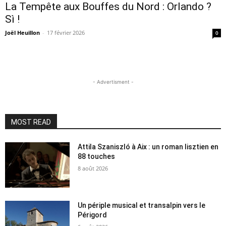
La Tempête aux Bouffes du Nord : Orlando ?
Sì !
Joël Heuillon
-
17 février 2026
0
- Advertisment -
MOST READ
Attila Szaniszló à Aix : un roman lisztien en
88 touches
8 août 2026
Un périple musical et transalpin vers le
Périgord