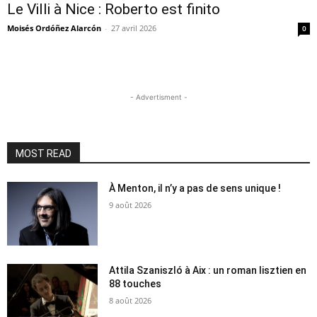
Le Villi à Nice : Roberto est finito
Moisés Ordóñez Alarcón
-
27 avril 2026
0
- Advertisment -
MOST READ
À Menton, il n’y a pas de sens unique !
9 août 2026
Attila Szaniszló à Aix : un roman lisztien en
88 touches
8 août 2026