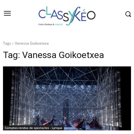
Tags
Vanessa Goikoetxea
Tag:
Vanessa Goikoetxea
Comptes-rendus de spectacles - Lyrique