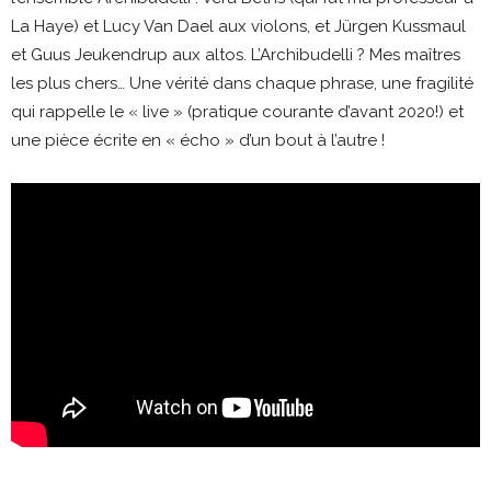
La Haye) et Lucy Van Dael aux violons, et Jürgen Kussmaul
et Guus Jeukendrup aux altos. L’Archibudelli ? Mes maîtres
les plus chers… Une vérité dans chaque phrase, une fragilité
qui rappelle le « live » (pratique courante d’avant 2020!) et
une pièce écrite en « écho » d’un bout à l’autre !