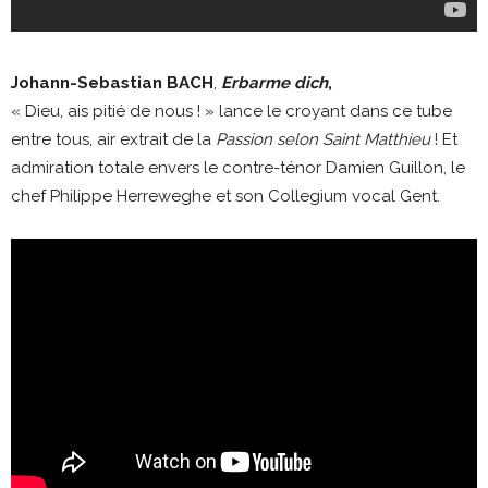
Johann-Sebastian BACH
,
Erbarme dich
,
« Dieu, ais pitié de nous ! » lance le croyant dans ce tube
entre tous, air extrait de la
Passion selon Saint Matthieu
! Et
admiration totale envers le contre-ténor Damien Guillon, le
chef Philippe Herreweghe et son Collegium vocal Gent.