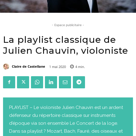
- Espace publicitaire -
La playlist classique de
Julien Chauvin, violoniste
Claire de Castellane
1 mai 2020
4
min.
PLAYLIST – Le violoniste Julien Chauvin est un ardent
défenseur du répertoire classique sur instruments
d’époque via son ensemble Le Concert de la loge.
Dans sa playlist ? Mozart, Bach, Fauré, des oiseaux et