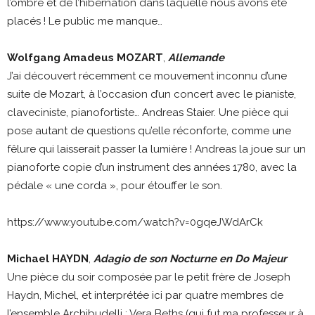
l’ombre et de l’hibernation dans laquelle nous avons été
placés ! Le public me manque…
Wolfgang Amadeus MOZART
,
Allemande
J’ai découvert récemment ce mouvement inconnu d’une
suite de Mozart, à l’occasion d’un concert avec le pianiste,
claveciniste, pianofortiste… Andreas Staier. Une pièce qui
pose autant de questions qu’elle réconforte, comme une
fêlure qui laisserait passer la lumière ! Andreas la joue sur un
pianoforte copie d’un instrument des années 1780, avec la
pédale « une corda », pour étouffer le son.
https://www.youtube.com/watch?v=0gqeJWdArCk
Michael HAYDN
,
Adagio de son Nocturne en Do Majeur
Une pièce du soir composée par le petit frère de Joseph
Haydn, Michel, et interprétée ici par quatre membres de
l’ensemble Archibudelli : Vera Beths (qui fut ma professeur à