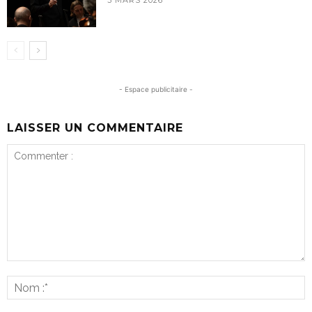
3 MARS 2026
- Espace publicitaire -
LAISSER UN COMMENTAIRE
Commenter
:
N
:*