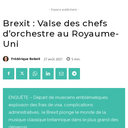
- Espace publicitaire -
Brexit : Valse des chefs
d’orchestre au Royaume-
Uni
Frédérique Reibell
27 août 2021
5
min.
ENQUÊTE – Départ de musiciens emblématiques,
explosion des frais de visa, complications
administratives… le Brexit plonge le monde de la
musique classique britannique dans le plus grand des
désarrois.