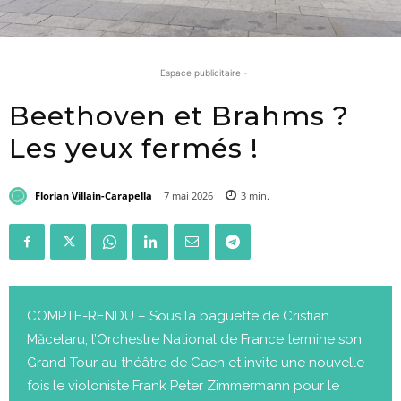
- Espace publicitaire -
Beethoven et Brahms ?
Les yeux fermés !
Florian Villain-Carapella
7 mai 2026
3
min.
COMPTE-RENDU – Sous la baguette de Cristian
Măcelaru, l’Orchestre National de France termine son
Grand Tour au théâtre de Caen et invite une nouvelle
fois le violoniste Frank Peter Zimmermann pour le