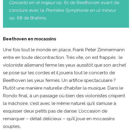
Concerto en ré majeur
op. 61 de Beethoven avant de
conclure avec la
Première Symphonie en ut mineur
op. 68 de Brahms.
Beethoven en mocassins
Une fois tout le monde en place, Frank Peter Zimmermann
entre en toute décontraction. Très vite, on est frappés : le
violoniste allemand ferme les yeux aussitôt que son archet
se pose sur les cordes et il jouera tout le concerto de
Beethoven les yeux fermés. Un artifice spectaculaire ?
Plutôt une manière naturelle d’habiter la musique. Dans le
Rondo final, à un passage où bien des violonistes crispent
la mâchoire, c’est avec le même naturel qu’il s’amuse à
esquisser deux petits pas de danse. L’occasion de
remarquer – détail délicieux – qu’il joue en mocassins
souples…