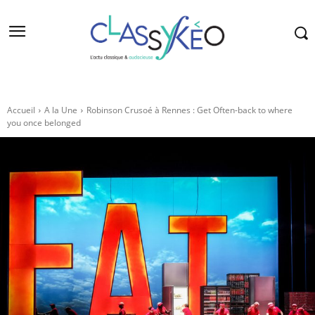
Accueil
A la Une
Robinson Crusoé à Rennes : Get Often-back to where
you once belonged