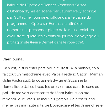
lyrique de l’Opéra de Rennes,
Robinson Crusoé
d’Offenbach, mis en scène par Laurent Pelly et dirigé
par Guillaume Tourniaire, diffusé dans le cadre du
programme « Opéra sur Écrans » a attiré de
nombreuses personnes place de la mairie. Voici, en
exclusivité, quelques extraits du journal de voyage du
protagoniste (Pierre Derhet dans le rôle-titre).
Cher journal,
Ça y est, je suis enfin parti pour le Brésil. À la maison, ça a
fait tout un mélodrame avec Papa (Frédéric Caton), Maman
(Julie Pasturaud), la cousine Edwige et Suzanne la
domestique. J’ai eu beau les brosser tous dans le sens du
poil, de ma voix caressante de ténor lyrique, on m’a
répondu que j’étais un mauvais garçon. Ce n’est quand-
même pas ma faute si la vie bourgeoise et les dimanches en