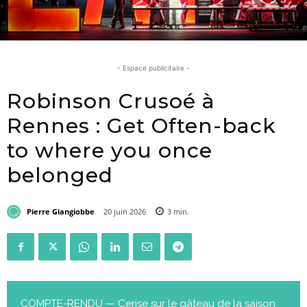
- Espace publicitaire -
Robinson Crusoé à
Rennes : Get Often-back
to where you once
belonged
Pierre Giangiobbe
20 juin 2026
3
min.
COMPTE-RENDU — Cerise sur le gâteau de la saison