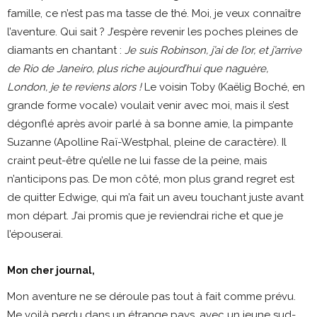
famille, ce n’est pas ma tasse de thé. Moi, je veux connaître
l’aventure. Qui sait ? J’espère revenir les poches pleines de
diamants en chantant :
Je suis Robinson, j’ai de l’or, et j’arrive
de Rio de Janeiro,
plus riche aujourd’hui que naguère,
London, je te reviens alors !
Le voisin Toby (Kaëlig Boché, en
grande forme vocale) voulait venir avec moi, mais il s’est
dégonflé après avoir parlé à sa bonne amie, la pimpante
Suzanne (Apolline Raï-Westphal, pleine de caractère). Il
craint peut-être qu’elle ne lui fasse de la peine, mais
n’anticipons pas. De mon côté, mon plus grand regret est
de quitter Edwige, qui m’a fait un aveu touchant juste avant
mon départ. J’ai promis que je reviendrai riche et que je
l’épouserai.
Mon cher journal,
Mon aventure ne se déroule pas tout à fait comme prévu.
Me voilà perdu dans un étrange pays, avec un jeune sud-