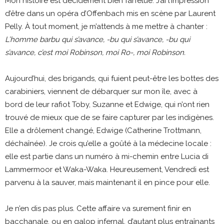
Mon histoire est décidément bien farfelue. J’ai l’impression
d’être dans un opéra d’Offenbach mis en scène par Laurent
Pelly. À tout moment, je m’attends à me mettre à chanter :
L’homme barbu qui s’avance, -bu qui s’avance, -bu qui
s’avance, c’est moi Robinson, moi Ro-, moi Robinson.
Aujourd’hui, des brigands, qui fuient peut-être les bottes des
carabiniers, viennent de débarquer sur mon île, avec à
bord de leur rafiot Toby, Suzanne et Edwige, qui n’ont rien
trouvé de mieux que de se faire capturer par les indigènes.
Elle a drôlement changé, Edwige (Catherine Trottmann,
déchaînée). Je crois qu’elle a goûté à la médecine locale :
elle est partie dans un numéro à mi-chemin entre Lucia di
Lammermoor et Waka-Waka. Heureusement, Vendredi est
parvenu à la sauver, mais maintenant il en pince pour elle.
Je n’en dis pas plus. Cette affaire va surement finir en
bacchanale, ou en galop infernal, d’autant plus entraînants