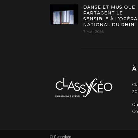
DANSE ET MUSIQUE
PARTAGENT LE
SENSIBLE À L’OPÉRA
NATIONAL DU RHIN
7 MAI 2026
À
Cl
20
Qu
Co
© Classykéo