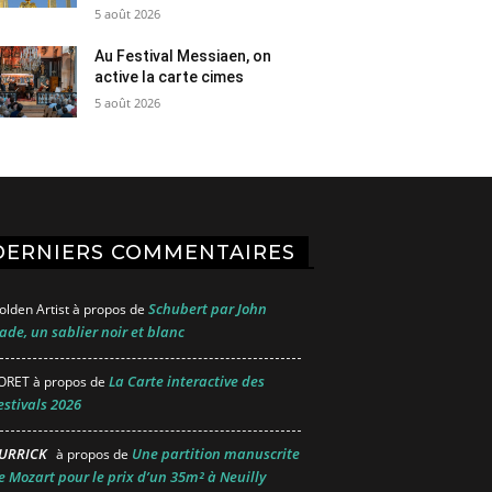
5 août 2026
Au Festival Messiaen, on
active la carte cimes
5 août 2026
DERNIERS COMMENTAIRES
Schubert par John
olden Artist
à propos de
ade, un sablier noir et blanc
La Carte interactive des
ORET
à propos de
estivals 2026
URRICK
Une partition manuscrite
à propos de
e Mozart pour le prix d’un 35m² à Neuilly