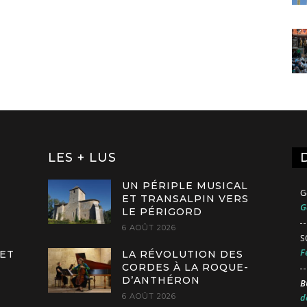
LES + LUS
UN PÉRIPLE MUSICAL
G
ET TRANSALPIN VERS
G
LE PÉRIGORD
6 AOÛT 2026
S
F
 ET
LA RÉVOLUTION DES
CORDES À LA ROQUE-
D’ANTHÉRON
B
6 AOÛT 2026
d