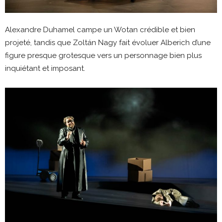
Alexandre Duhamel campe un Wotan crédible et bien
projeté, tandis que Zoltán Nagy fait évoluer Alberich d’une
figure presque grotesque vers un personnage bien plus
inquiétant et imposant.