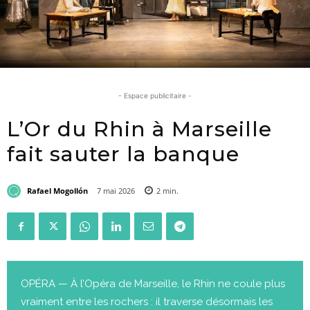
- Espace publicitaire -
L’Or du Rhin à Marseille
fait sauter la banque
Rafael Mogollón
7 mai 2026
2
min.
OPÉRA — À l’Opéra de Marseille, le Rhin ne coule plus
vraiment entre les rochers : il traverse désormais les