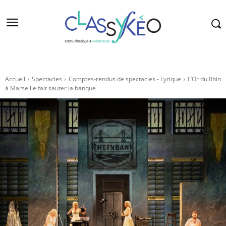
Accueil
Spectacles
Comptes-rendus de spectacles - Lyrique
L’Or du Rhin
à Marseille fait sauter la banque