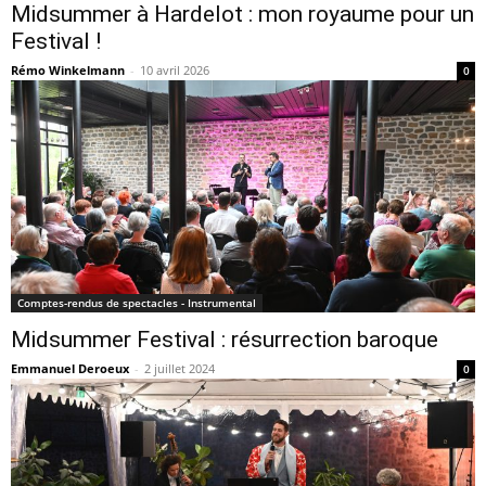
Midsummer à Hardelot : mon royaume pour un
Festival !
Rémo Winkelmann
-
10 avril 2026
0
Comptes-rendus de spectacles - Instrumental
Midsummer Festival : résurrection baroque
Emmanuel Deroeux
-
2 juillet 2024
0