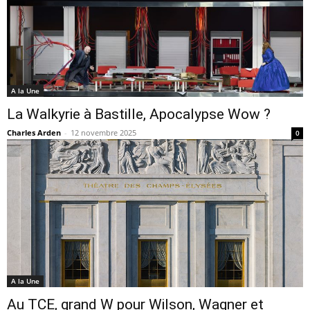
A la Une
La Walkyrie à Bastille, Apocalypse Wow ?
Charles Arden
-
12 novembre 2025
0
A la Une
Au TCE, grand W pour Wilson, Wagner et