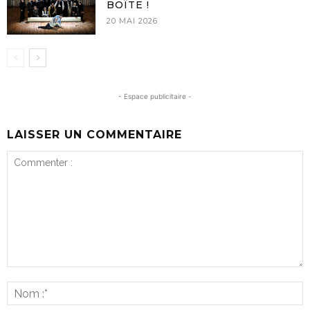
BOÎTE !
20 MAI 2026
- Espace publicitaire -
LAISSER UN COMMENTAIRE
Commenter
:
N
:*