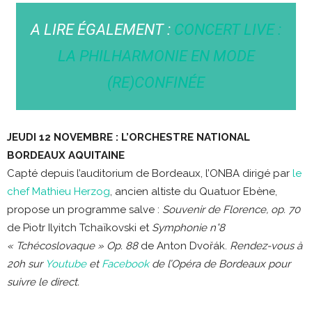
A LIRE ÉGALEMENT :
CONCERT LIVE :
LA PHILHARMONIE EN MODE
(RE)CONFINÉE
JEUDI 12 NOVEMBRE : L’ORCHESTRE NATIONAL
BORDEAUX AQUITAINE
Capté depuis l’auditorium de Bordeaux, l’ONBA dirigé par
le
chef Mathieu Herzog
, ancien altiste du Quatuor Ebène,
propose un programme salve :
Souvenir de Florence, op. 70
de Piotr Ilyitch Tchaïkovski et
Symphonie n°8
« Tchécoslovaque » Op. 88
de Anton Dvořák.
Rendez-vous à
20h sur
Youtube
et
Facebook
de l’Opéra de Bordeaux pour
suivre le direct.