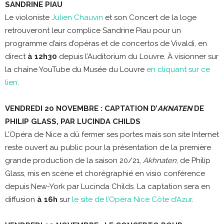
SANDRINE PIAU
Le violoniste
Julien Chauvin
et son Concert de la loge
retrouveront leur complice Sandrine Piau pour un
programme d’airs d’opéras et de concertos de Vivaldi, en
direct
à 12h30
depuis l’Auditorium du Louvre. À visionner sur
la chaîne YouTube du Musée du Louvre
en cliquant sur ce
lien
.
VENDREDI 20 NOVEMBRE : CAPTATION D’
AKNATEN
DE
PHILIP GLASS, PAR LUCINDA CHILDS
L’Opéra de Nice a dû fermer ses portes mais son site Internet
reste ouvert au public pour la présentation de la première
grande production de la saison 20/21,
Akhnaten
, de Philip
Glass, mis en scène et chorégraphié en visio conférence
depuis New-York par Lucinda Childs. La captation sera en
diffusion
à 16h
sur
le site de l’Opéra Nice Côte d’Azur
.