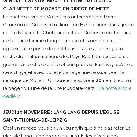
VENDREDI 20 NOVEMBRE : LE CONCERTO POUR
CLARINETTE DE MOZART, EN DIRECT DE METZ
Le chef d’œuvre de Mozart sera interprété par Pierre
Génisson et l’Orchestre national de Metz, dirigés par la jeune
cheffe Nil Venditti. Chef principal de l’Orchestre de Toscane,
cette jeune femme d’origine turque et italienne occupe
également le poste de chefffe assistante au prestigieux
Orchestre Philharmonique des Pays-Bas. L’un des ses plus
grands fans est le pianiste et compositeur Fazil Say, qu’elle a
déjà dirigé, et avec qui elle partage une passion pour la
musique de Mozart… Un concert à suivre
à 20h
en direct sur
la page YouTube de la Cité Musicale-Metz.
Lire notre article
dédié ici.
JEUDI 19 NOVEMBRE : LANG LANG DEPUIS L’ÉGLISE
SAINT-THOMAS-DE-LEIPZIG
C’est un rendez-vous en un lieu mythique à ne pas rater. Le
pianiste Lang Lang proposera,
à 20h,
les « Variations