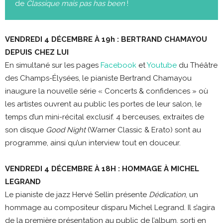
de
Classique mais pas has been
!
VENDREDI 4 DÉCEMBRE À 19h : BERTRAND CHAMAYOU
DEPUIS CHEZ LUI
En simultané sur les pages
Facebook
et
Youtube
du Théâtre
des Champs-Élysées, le pianiste Bertrand Chamayou
inaugure la nouvelle série « Concerts & confidences » où
les artistes ouvrent au public les portes de leur salon, le
temps d’un mini-récital exclusif. 4 berceuses, extraites de
son disque
Good Night
(Warner Classic & Erato) sont au
programme, ainsi qu’un interview tout en douceur.
VENDREDI 4 DÉCEMBRE À 18H : HOMMAGE À MICHEL
LEGRAND
Le pianiste de jazz Hervé Sellin présente
Dédication
, un
hommage au compositeur disparu Michel Legrand. Il s’agira
de la première présentation au public de l’album, sorti en