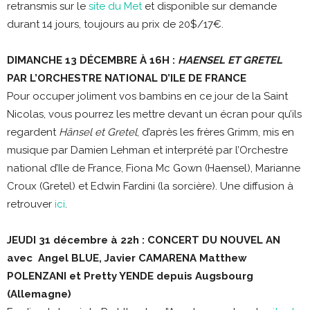
retransmis sur le
site du Met
et disponible sur demande
durant 14 jours, toujours au prix de 20$/17€.
DIMANCHE 13 DÉCEMBRE À 16H :
HAENSEL ET GRETEL
PAR L’ORCHESTRE NATIONAL D’ILE DE FRANCE
Pour occuper joliment vos bambins en ce jour de la Saint
Nicolas, vous pourrez les mettre devant un écran pour qu’ils
regardent
Hänsel et Gretel
, d’après les frères Grimm, mis en
musique par Damien Lehman et interprété par l’Orchestre
national d’Ile de France, Fiona Mc Gown (Haensel), Marianne
Croux (Gretel) et Edwin Fardini (la sorcière). Une diffusion à
retrouver
ici
.
JEUDI 31 décembre à 22h
: CONCERT DU NOUVEL AN
avec Angel BLUE, Javier CAMARENA Matthew
POLENZANI et Pretty YENDE depuis Augsbourg
(Allemagne)