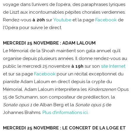
voyage dans l’univers de l’opéra, des paraphrases lyriques
de Liszt aux incontournables pépites chorales verdiennes.
Rendez-vous
à 20h
sur
Youtube
et la page
Facebook
de
l’Opéra pour suivre le direct.
MERCREDI 25 NOVEMBRE
: ADAM LALOUM
Le Mémorial de la Shoah maintient son gala annuel qu’il
organise depuis plusieurs années. Il donne rendez-vous au
public le mercredi 25 novembre
à 19h
sur son
site Internet
et sur sa page
Facebook
pour un récital exceptionnel du
pianiste Adam Laloum en direct depuis la crypte du
Mémorial. Adam Laloum interprétera les
Kinderszenen
Opus
15 de Schumann, son compositeur de prédilection, la
Sonate opus 1
de Alban Berg et la
Sonate opus 5
de
Johannes Brahms.
Plus d’informations ici
.
MERCREDI 25 NOVEMBRE : LE CONCERT DE LA LOGE ET