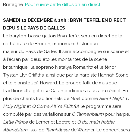
Bretagne.
Pour suivre cette diffusion en direct.
SAMEDI 12 DÉCEMBRE à 19h : BRYN TERFEL EN DIRECT
DEPUIS LE PAYS DE GALLES
Le baryton-basse gallois Bryn Terfel sera en direct de la
cathédrale de Brecon, monument historique
majeur du Pays de Galles. Il sera accompagné sur scène et
à l’écran par deux étoiles montantes de la scène
britannique : la soprano Natalya Romaniw et le ténor
Trystan Llyr Griffiths, ainsi que par la harpiste Hannah Stone
et le pianiste Jeff Howard. Le groupe folk de musique
traditionnelle galloise Calan participera aussi au récital. En
plus de chants traditionnels de Noël comme
Silent Night
,
O
Holy Night
et
O Come All Ye Faithful
, le programme sera
complété par des variations sur
O Tannenbaum
pour harpe,
Little Prince
de Lerner et Loewe et
O du, mein holder
Abendstern
, issu de
Tannhäuser
de Wagner. Le concert sera