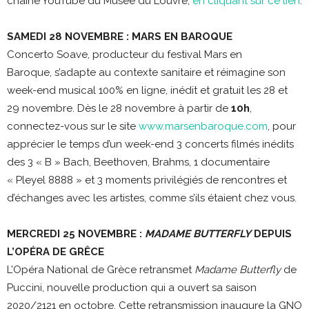
chaîne YouTube du Musée du Louvre,
en cliquant sur ce lien
.
SAMEDI 28 NOVEMBRE : MARS EN BAROQUE
Concerto Soave, producteur du festival Mars en
Baroque, s’adapte au contexte sanitaire et réimagine son
week-end musical
100% en ligne, inédit et gratuit les 28 et
29 novembre. Dès le 28 novembre à partir de
10h
,
connectez-vous sur le site
www.marsenbaroque.com
, pour
apprécier le temps d’un week-end 3 concerts filmés inédits
des 3 « B » Bach, Beethoven, Brahms, 1 documentaire
« Pleyel 8888 » et 3 moments privilégiés de rencontres et
d’échanges avec les artistes, comme s’ils étaient chez vous.
MERCREDI 25 NOVEMBRE :
MADAME BUTTERFLY
DEPUIS
L’OPÉRA DE GRÊCE
L’Opéra National de Grèce retransmet
Madame Butterfly
de
Puccini, nouvelle production qui a ouvert sa saison
2020/2121 en octobre. Cette retransmission inaugure la GNO