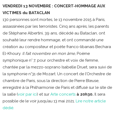
VENDREDI 13 NOVEMBRE : CONCERT-HOMMAGE AUX
VICTIMES du BATACLAN
130 personnes sont mortes, le 13 novembre 2015 à Paris,
assassinées par les terroristes. Cinq ans après, les parents
de Stéphane Albertini, 39 ans, décédé au Bataclan, ont
souhaité leur rendre hommage, et ont commandé une
création au compositeur et poète franco-libanais Bechara
El-Khoury.
Il fait novembre en mon âme,
Poème
symphonique n° 7, pour orchestre et voix de femme,
chantée par la mezzo-soprano Isabelle Druet, sera suivi de
la symphonie n°31 de Mozart. Un concert de l’Orchestre de
chambre de Paris, sous la direction de Pierre Bleuse,
enregistré à la Philharmonie de Paris et diffusé sur le site de
la salle (
voir par ici
) et sur
Arte concerts
à 20h30.
Il sera
possible de le voir jusqu’au 13 mai 2021
.
Lire notre article
dédié.