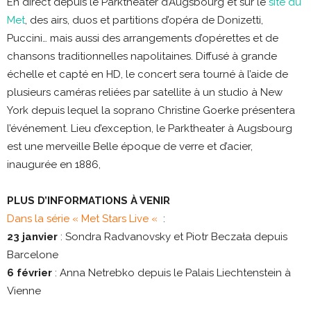
En direct depuis le Parktheater d’Augsbourg et sur le
site du
Met
, des airs, duos et partitions d’opéra de Donizetti,
Puccini… mais aussi des arrangements d’opérettes et de
chansons traditionnelles napolitaines. Diffusé à grande
échelle et capté en HD, le concert sera tourné à l’aide de
plusieurs caméras reliées par satellite à un studio à New
York depuis lequel la soprano Christine Goerke présentera
l’événement. Lieu d’exception, le Parktheater à Augsbourg
est une merveille Belle époque de verre et d’acier,
inaugurée en 1886,
PLUS D’INFORMATIONS À VENIR
Dans la série « Met Stars Live «
:
23 janvier
: Sondra Radvanovsky et Piotr Beczała depuis
Barcelone
6 février
: Anna Netrebko depuis le Palais Liechtenstein à
Vienne