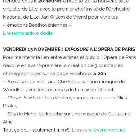
Rendez-vous
à 20 heures
à l’Audito 2.0, la nouvelle salle
virtuelle de Lille, avec le premier chef invité de l’Orchestre
National de Lille, Jan Willem de Vriend pour vivre les
« émotions Beethovéniennes »!
Lire notre article dédié
VENDREDI 13 NOVEMBRE :
EXPOSURE
A L’OPERA DE PARIS
Pour maintenir le lien entre artistes et public, l’Opéra de Paris
dévoile en avant-première la création de 3 spectacles
chorégraphiques sur sa page Facebook
à 20h
:
–
Exposure
, de Sidi Larbi Cherkaoui sur une musique de
Woodkid, avec les costumes de la maison Chanel,
–
Clouds Inside
de Tess Voelker, sur une musique de Nick
Drake,
–
Et si
de Mehdi Kerkouche sur une musique de Guillaume
Alric.
Tout ça pour seulement 4,49€.
Lien vers l’événement ici
.