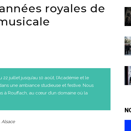
 années royales de
musicale
2 juillet jusqu’au 10 août, l’Académie et le
s dans une ambiance studieuse et festive. Nous
ens à Rouffach, au cœur d’un domaine où la
N
, Alsace