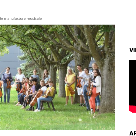
 de manufacture musicale
V
A