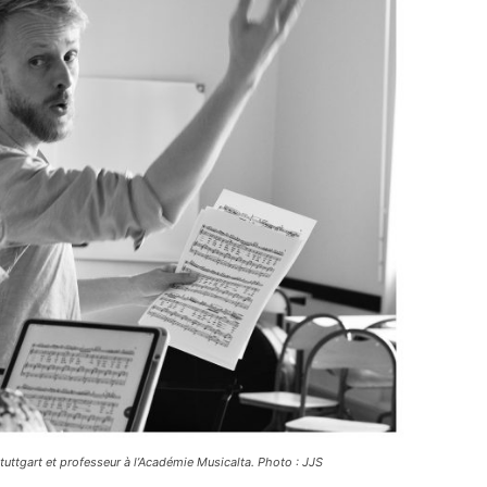
tuttgart et professeur à l’Académie Musicalta. Photo : JJS