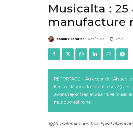
Musicalta : 25
manufacture 
Yannick Foratier
6 août 2021
3
min.
REPORTAGE – Au cœur de l’Alsace, du 2
Festival Musicalta fêtent leurs 25 an
avons rejoint les étudiants et musici
musique est reine.
1996, maternité des Trois Epis-Labaroche