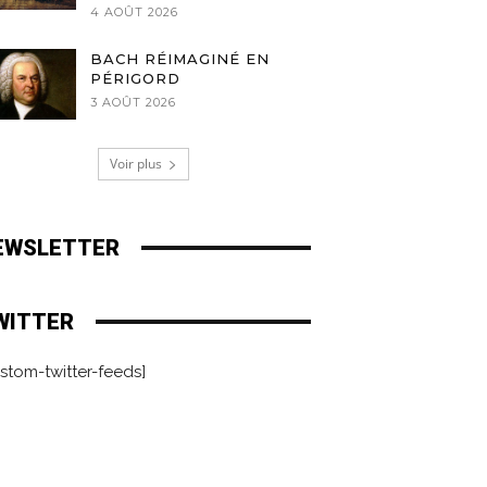
4 AOÛT 2026
BACH RÉIMAGINÉ EN
PÉRIGORD
3 AOÛT 2026
Voir plus
EWSLETTER
WITTER
stom-twitter-feeds]