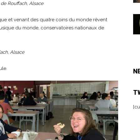
e de Rouffach, Alsace
ique et venant des quatre coins du monde rêvent
 musique du monde, conservatoires nationaux de
fach, Alsace
ule.
N
T
[cu