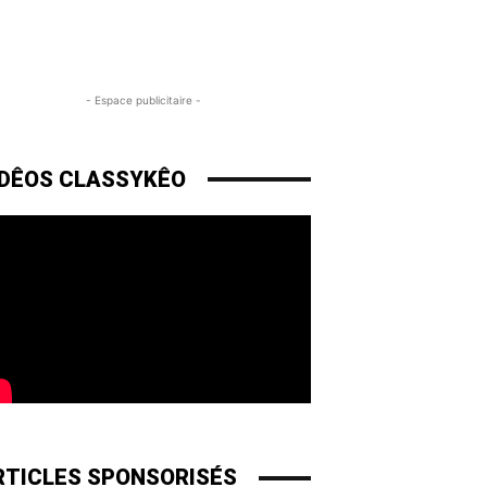
- Espace publicitaire -
IDÊOS CLASSYKÊO
RTICLES SPONSORISÉS