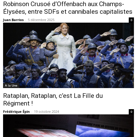
Robinson Crusoé d’Offenbach aux Champs-
Élysées, entre SDFs et cannibales capitalistes
Juan Barrios
-
5 décembre 2025
0
A la Une
Rataplan, Rataplan, c’est La Fille du
Régiment !
Frédérique Épin
-
19 octobre 2024
0