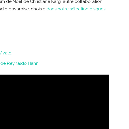
bum de Noël de Christiane Karg, autre collaboration
dio bavaroise, choisie
dans notre sélection disques
Vivaldi
de Reynaldo Hahn