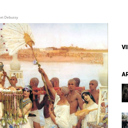
 et Debussy
V
A