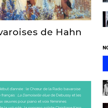
varoises de Hahn
N
ébut d’année : le Chœur de la Radio bavaroise
 français :
La Damoiselle élue
de Debussy et les
x œuvres pour piano et voix féminines
 la volupté : la soprano soliste Christiane Karg.