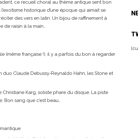
dent, ce recueil choral au thème antique sent bon
ns l’exotisme historique d’une époque qui aimait se
N
citer des vers en latin. Un bijou de raffinement à
 de raisin à la main…
T
[cu
 (même française !), il y a parfois du bon à regarder
d’un duo Claude Debussy-Reynaldo Hahn, les Stone et
e Christiane Karg, soliste phare du disque. La piste
pte. Bon sang que c’est beau…
omantique