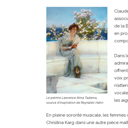
Claude
associa
de la 
en pro
compos
Dans l
admira
offren
voix p
n’atte
vocale
Le peintre Lawrence Alma Tadema,
les ai
source d’inspiration de Reynaldo Hahn
En pleine sororité musicale, les femm
Christina Karg dans une autre pièce ma