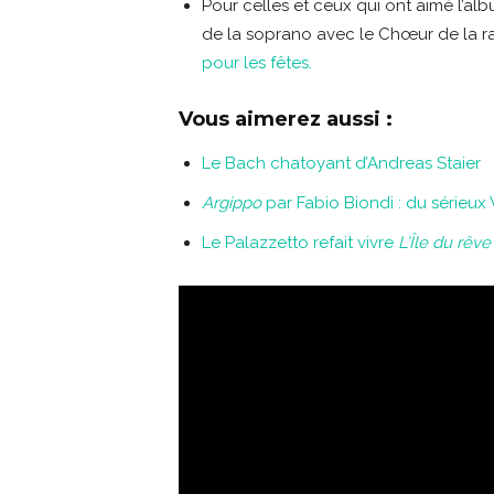
Pour celles et ceux qui ont aimé l’al
de la soprano avec le Chœur de la ra
pour les fêtes.
Vous aimerez aussi :
Le Bach chatoyant d’Andreas Staier
Argippo
par Fabio Biondi : du sérieux 
Le Palazzetto refait vivre
L’Île du rêve