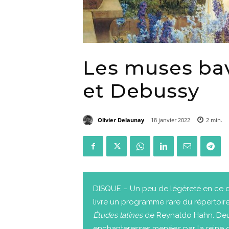
Les muses ba
et Debussy
Olivier Delaunay
18 janvier 2022
2
min.
DISQUE – Un peu de légèreté en ce d
livre un programme rare du répertoire
Études latines
de Reynaldo Hahn. Deu
enchanteresses menées par la reine de