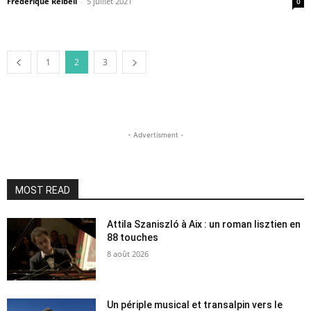
Frédérique Reibell
-
5 juillet 2021
0
1
2
3
- Advertisment -
MOST READ
Attila Szaniszló à Aix : un roman lisztien en
88 touches
8 août 2026
Un périple musical et transalpin vers le