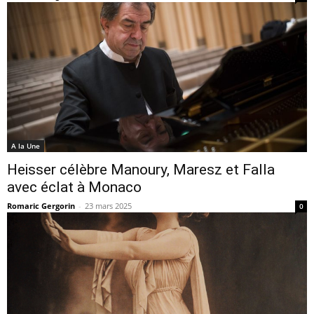
A la Une
Heisser célèbre Manoury, Maresz et Falla
avec éclat à Monaco
Romaric Gergorin
-
23 mars 2025
0