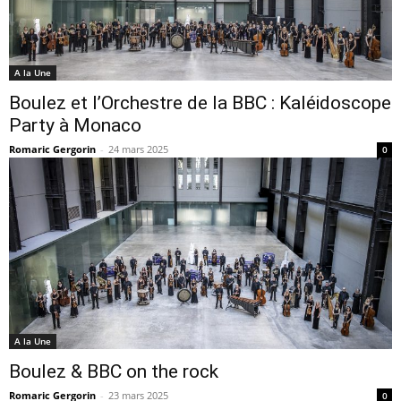
A la Une
Boulez et l’Orchestre de la BBC : Kaléidoscope
Party à Monaco
Romaric Gergorin
-
24 mars 2025
0
A la Une
Boulez & BBC on the rock
Romaric Gergorin
-
23 mars 2025
0