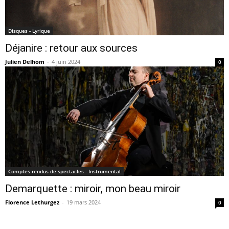
Disques - Lyrique
Déjanire : retour aux sources
Julien Delhom
-
4 juin 2024
0
Comptes-rendus de spectacles - Instrumental
Demarquette : miroir, mon beau miroir
Florence Lethurgez
-
19 mars 2024
0