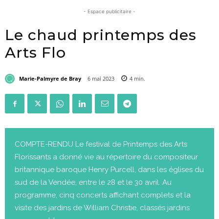
- Espace publicitaire -
Le chaud printemps des
Arts Flo
Marie-Palmyre de Bray
6 mai 2023
4
min.
COMPTE-RENDU Le festival de Printemps des Arts
Florissants a donné vie au répertoire du compositeur
britannique baroque Henry Purcell, dans les églises du
sud de la Vendée, entre le 28 et le 30 avril. Au
programme, cinq concerts affichant complets et la
visite des jardins de William Christie, classés jardins