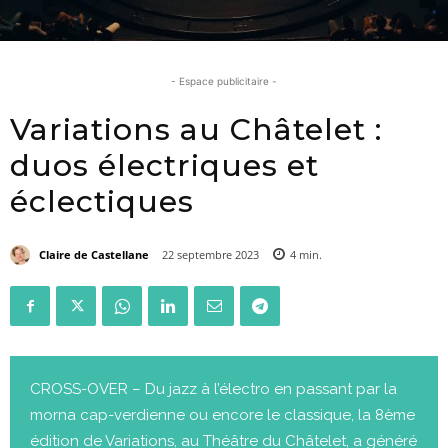
- Espace publicitaire -
Variations au Châtelet :
duos électriques et
éclectiques
Claire de Castellane
22 septembre 2023
4
min.
CROSS-OVER – Du jazz à l’électro en passant par la
morna cap-verdienne ou encore le classique, la 8ème
édition de Variations, au Théâtre du Châtelet, a généré