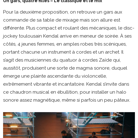
Un gars, quatre filles – Le classique et le mix
Pour la deuxième proposition, on retrouve un gars aux
commande de sa table de mixage mais son allure est
différente. Plus compact et roulant des mécaniques, le disc-
jockey toulousain Kendal arrive en meneur de soirée. À ses
côtés, 4 jeunes femmes, en amples robes très scéniques,
portant chacune un instrument à cordes et un archet. Il
s’agit des musiciennes du quatuor à cordes Zaïde qui,
aussitôt, produisent une sorte de magma sonore, duquel
émerge une plainte ascendante du violoncelle,
extrêmement vibrante et incantatoire. Kendal s’invite dans
ce chaudron musical en ébullition, pour installer un halo
sonore assez magnétique, même si parfois un peu pâteux.