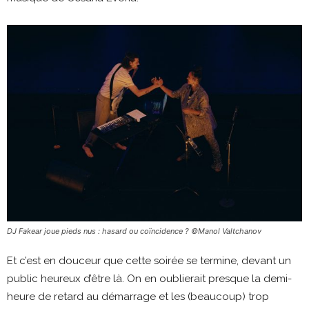
DJ Fakear joue pieds nus : hasard ou coïncidence ? ©Manol Valtchanov
Et c’est en douceur que cette soirée se termine, devant un
public heureux d’être là. On en oublierait presque la demi-
heure de retard au démarrage et les (beaucoup) trop