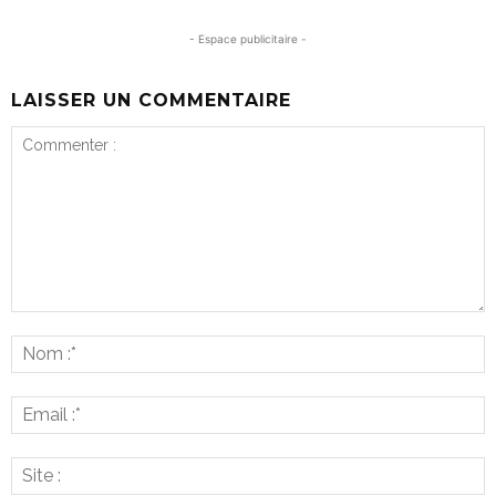
- Espace publicitaire -
LAISSER UN COMMENTAIRE
Commenter
:
N
:*
E
:*
S
: