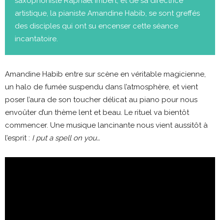
saxophoniste Raphaël Imbert, et de sa directrice
artistique, la pianiste Amandine Habib, se sont greffés
des disciples qui ont su encenser cette séance
incantatoire.
Amandine Habib entre sur scène en véritable magicienne,
un halo de fumée suspendu dans l’atmosphère, et vient
poser l’aura de son toucher délicat au piano pour nous
envoûter d’un thème lent et beau. Le rituel va bientôt
commencer. Une musique lancinante nous vient aussitôt à
l’esprit :
I put a spell on you…