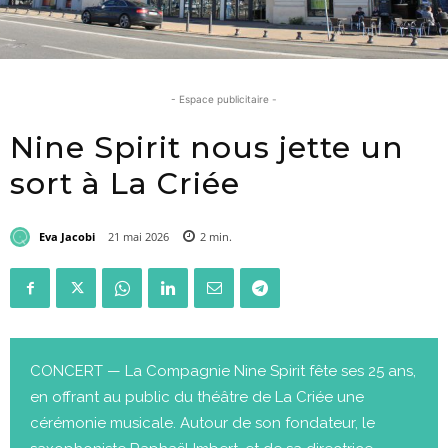
- Espace publicitaire -
Nine Spirit nous jette un
sort à La Criée
Eva Jacobi
21 mai 2026
2
min.
CONCERT — La Compagnie Nine Spirit fête ses 25 ans,
en offrant au public du théâtre de La Criée une
cérémonie musicale. Autour de son fondateur, le