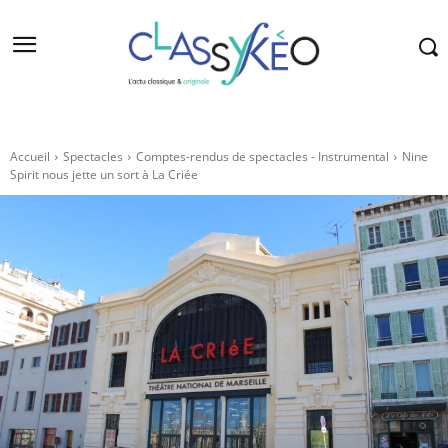
Accueil
Spectacles
Comptes-rendus de spectacles - Instrumental
Nine
Spirit nous jette un sort à La Criée