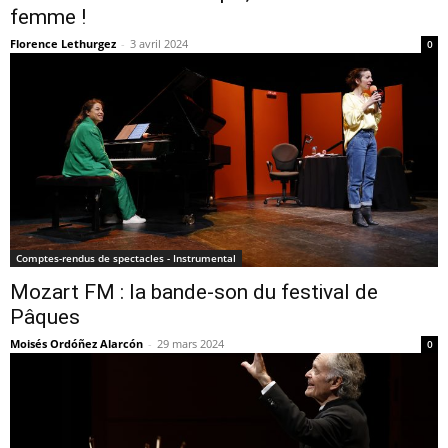
femme !
Florence Lethurgez
-
3 avril 2024
0
Comptes-rendus de spectacles - Instrumental
Mozart FM : la bande-son du festival de
Pâques
Moisés Ordóñez Alarcón
-
29 mars 2024
0