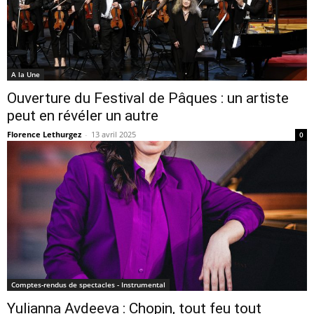
A la Une
Ouverture du Festival de Pâques : un artiste
peut en révéler un autre
Florence Lethurgez
-
13 avril 2025
0
Comptes-rendus de spectacles - Instrumental
Yulianna Avdeeva : Chopin, tout feu tout