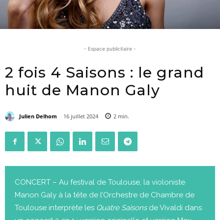
- Espace publicitaire -
2 fois 4 Saisons : le grand
huit de Manon Galy
Julien Delhom
16 juillet 2024
2
min.
CONCERT – Au festival de Toulouse, la violoniste
Manon Galy à la tête de l’Orchestre de Chambre de
Toulouse interprète les
Quatre Saisons
de Vivaldi dans