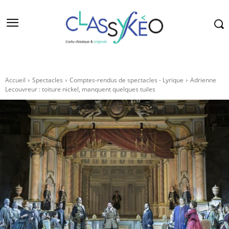
Accueil
Spectacles
Comptes-rendus de spectacles - Lyrique
Adrienne
Lecouvreur : toiture nickel, manquent quelques tuiles