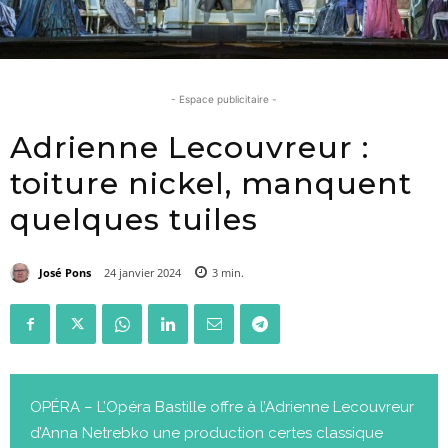
- Espace publicitaire -
Adrienne Lecouvreur :
toiture nickel, manquent
quelques tuiles
José Pons
24 janvier 2024
3
min.
OPÉRA – L’Opéra Bastille offre à l’Adrienne Lecouvreur
d’Anna Netrebko une production certes classique