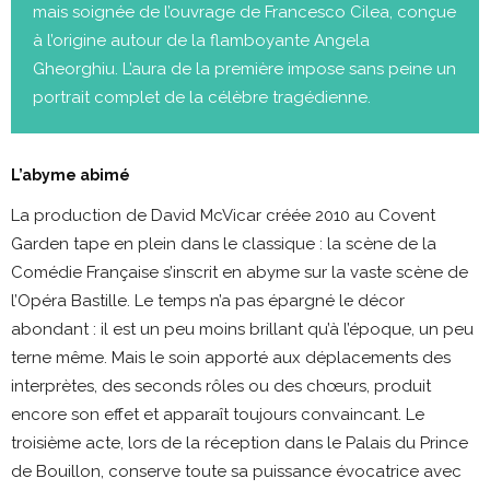
mais soignée de l’ouvrage de Francesco Cilea, conçue
à l’origine autour de la flamboyante Angela
Gheorghiu. L’aura de la première impose sans peine un
portrait complet de la célèbre tragédienne.
L’abyme abimé
La production de David McVicar créée 2010 au Covent
Garden tape en plein dans le classique : la scène de la
Comédie Française s’inscrit en abyme sur la vaste scène de
l’Opéra Bastille. Le temps n’a pas épargné le décor
abondant : il est un peu moins brillant qu’à l’époque, un peu
terne même. Mais le soin apporté aux déplacements des
interprètes, des seconds rôles ou des chœurs, produit
encore son effet et apparaît toujours convaincant. Le
troisième acte, lors de la réception dans le Palais du Prince
de Bouillon, conserve toute sa puissance évocatrice avec