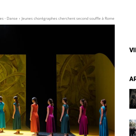
es - Danse
Jeunes chorégraphes cherchent second souffle à Rome
V
A