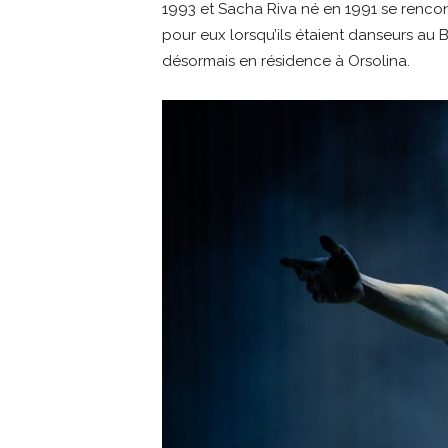
1993 et Sacha Riva né en 1991 se renco
pour eux lorsqu’ils étaient danseurs au
désormais en résidence à Orsolina.