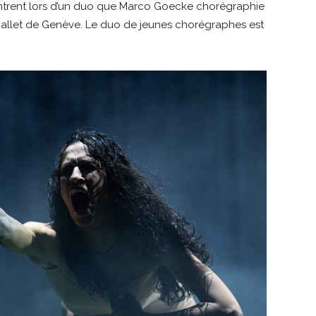
ntrent lors d’un duo que Marco Goecke chorégraphie
 Ballet de Genève. Le duo de jeunes chorégraphes est