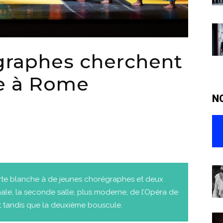
graphes cherchent
le à Rome
N
e blanche à de jeunes chorégraphes et deux
nale, la seconde salle, plus moderne, de l’Opéra de
t tandis que la deuxième bouscule.