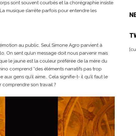
corps sont souvent courbés et la chorégraphie insiste
La musique s’arrête parfois pour entendre les
N
T
émotion au public. Seul Simone Agro parvient à
[cu
solo. On sent qu’un message doit nous parvenir mais
que le jaune est la couleur préférée de la mère du
nino comprend “des éléments narratifs pas trop
 aux gens qu’il aime… Cela signifie-t- il qu’il faut le
 comprendre son travail ?