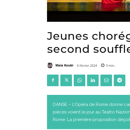
Jeunes choré
second souff
Maïa Koubi
6 février 2024
3
min.
DANSE – L’Opéra de Rome donne cart
pièces voient le jour au Teatro Nazio
Rome. La première proposition déçoi