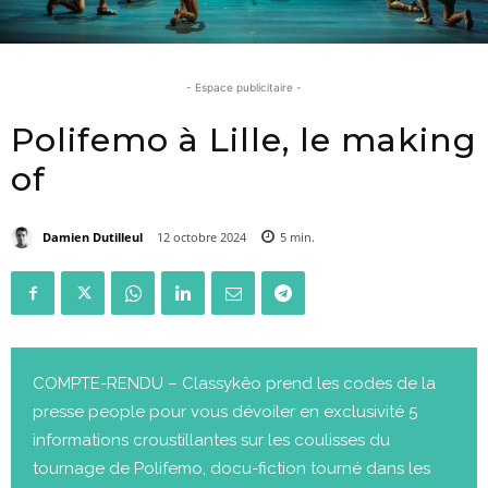
- Espace publicitaire -
Polifemo à Lille, le making
of
Damien Dutilleul
12 octobre 2024
5
min.
COMPTE-RENDU – Classykêo prend les codes de la
presse people pour vous dévoiler en exclusivité 5
informations croustillantes sur les coulisses du
tournage de Polifemo, docu-fiction tourné dans les