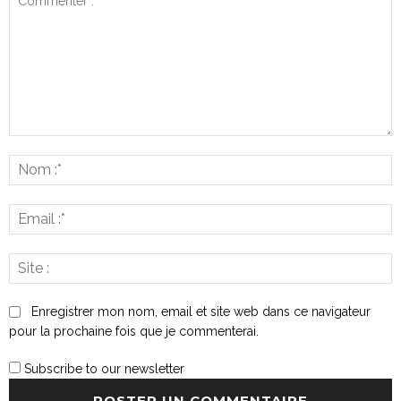
Commenter
:
N
:*
E
:*
S
:
Enregistrer mon nom, email et site web dans ce navigateur
pour la prochaine fois que je commenterai.
Subscribe to our newsletter