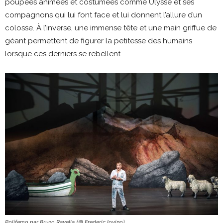
poupées animées et costumées comme Ulysse et ses
compagnons qui lui font face et lui donnent l’allure d’un
colosse. À l’inverse, une immense tête et une main griffue de
géant permettent de figurer la petitesse des humains
lorsque ces derniers se rebellent.
Polifemo par Bruno Ravella (© Frederic Iovino)