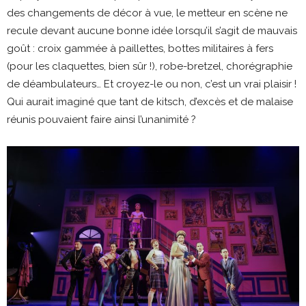
des changements de décor à vue, le metteur en scène ne
recule devant aucune bonne idée lorsqu’il s’agit de mauvais
goût : croix gammée à paillettes, bottes militaires à fers
(pour les claquettes, bien sûr !), robe-bretzel, chorégraphie
de déambulateurs… Et croyez-le ou non, c’est un vrai plaisir !
Qui aurait imaginé que tant de kitsch, d’excès et de malaise
réunis pouvaient faire ainsi l’unanimité ?