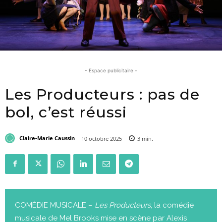
- Espace publicitaire -
Les Producteurs : pas de
bol, c’est réussi
Claire-Marie Caussin
10 octobre 2025
3
min.
COMÉDIE MUSICALE –
Les Producteurs
, la comédie
musicale de Mel Brooks mise en scène par Alexis