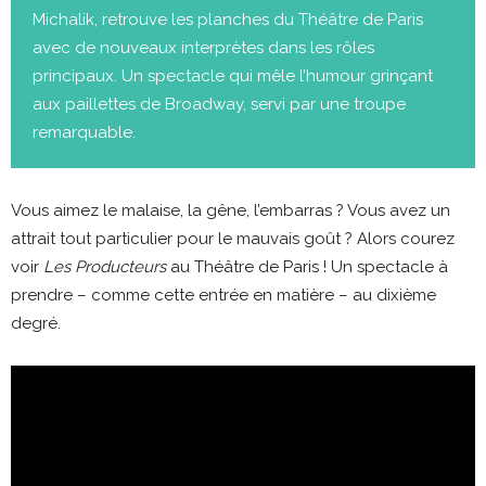
Michalik, retrouve les planches du Théâtre de Paris
avec de nouveaux interprètes dans les rôles
principaux. Un spectacle qui mêle l’humour grinçant
aux paillettes de Broadway, servi par une troupe
remarquable.
Vous aimez le malaise, la gêne, l’embarras ? Vous avez un
attrait tout particulier pour le mauvais goût ? Alors courez
voir
Les Producteurs
au Théâtre de Paris ! Un spectacle à
prendre – comme cette entrée en matière – au dixième
degré.